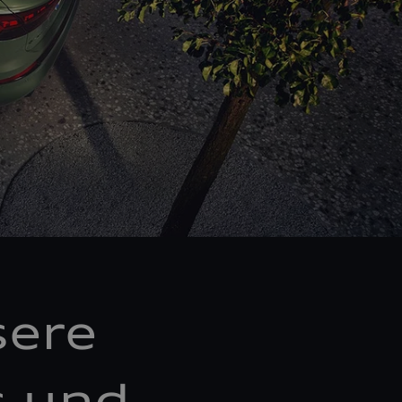
sere
s und