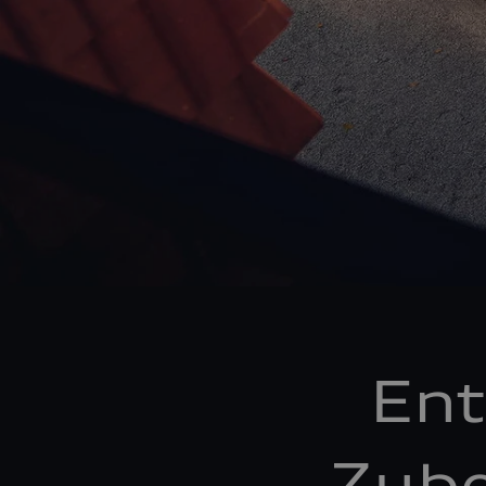
Ent
Zube