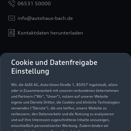
06531 50000
info@autohaus-bach.de
Kontaktdaten herunterladen
Öffnungszeiten
Cookie und Datenfreigabe
Einstellung
Service
Wir, die AUDI AG, Auto-Union-Straße 1, 85057 Ingolstadt, allein
Geschlossen
,
öffnet am
Samstag 08:00
oder in Zusammenarbeit mit unseren verbundenen Unternehmen
und Partnern ("Wir", "Unser"), nutzen auf unserer Website
eigene und Dienste Dritter, die Cookies und ähnliche Technologien
Teile- & Zubehörverkauf
verwenden ("Dienste"), die uns helfen, unsere Website zu
Geschlossen
,
öffnet am
Samstag 08:00
verbessern, den Datenverkehr und die Nutzung zu analysieren
und auf Ihre Interessen zugeschnittene Inhalte anzuzeigen,
einschließlich personalisierter Werbung. Zudem binden wir