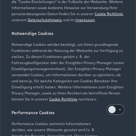
die "Cookie-Einstellungen" in der Fußzeile der Webseite. Weitere
Informationen sowie konkrete Hinweise zur Verwendung Ihrer
personenbezogenen Daten finden Sie in unserer
Cookie Richtlinie
,
unserem
Datenschutzhinweis
und im
Impressum
.
Notwendige Cookies
Notwendige Cookies werden benötigt, um Ihnen grundlegende
Zur Reparatur
Funktionen während der Nutzung der Webseite zur Verfügung zu
stellen. Zu diesen Funktionen gehört z. B. der
Fahrzeugkonfigurator oder der Ensighten Privacy Manager (unser
Einwilligungsmanagementtool). Der Ensighten Privacy Manager
Zurück nach oben
verwendet Cookies, um Informationen darüber zu speichern, ob
und wenn ja, für welche Kategorien von Cookies Benutzer ihre
Einwilligung erteilt haben. Weitere Informationen zum Ensighten
Modelle
Privacy Manager, sowie zu Ihren Rechten als betroffene Person
können Sie in unserer
Cookie Richtlinie
nachlesen.
Kaufen & leasen
Alle Modelle
Performance Cookies
Modelle vergleichen
Service & Zubehör
Performance Cookies sammeln Informationen
Neuwagensuche
darüber, wie unsere Webseite genutzt wird (z. B.
Elektromodelle
Anzahl der Besuche, Verweildauer). Diese Cookies