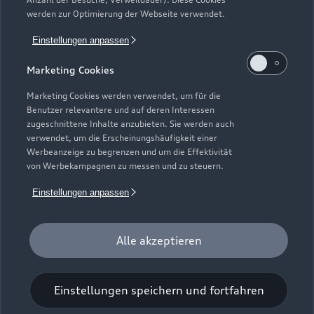
Gebrauchtwagensuche
Support
werden zur Optimierung der Webseite verwendet.
Saisonale Angebote
Plug-in-Hybride
Gebrauchtwagen
Einstellungen anpassen
Audi Services
Über Audi
Kundenservice
Finanzierung
Marketing Cookies
Garantie
Händlersuche
Aktionen & Angebote
Unternehmen
Marketing Cookies werden verwendet, um für die
Audi digital services
Benutzer relevantere und auf deren Interessen
Audi Code
Geschäftskunden
Karriere
zugeschnittene Inhalte anzubieten. Sie werden auch
myAudi
verwendet, um die Erscheinungshäufigkeit einer
Häufige Fragen (FAQ)
Investor Relations
Werbeanzeige zu begrenzen und um die Effektivität
© 2026 AUDI AG. Alle Rechte vorbehalten
von Werbekampagnen zu messen und zu steuern.
Audi Online Beratung
Presse & Media Center
Impressum
Rechtliches
Hinweisgebersystem
Einstellungen anpassen
Online-Terminvereinbarung
Datenschutz
Datenschutzinformation
Cookie-Einstellungen
Servicekontakt
Cookie-Richtlinie
Barrierefreiheit
Audi erleben
Alle akzeptieren
Digital Services Act
EU Data Act
Bordbuch & Bedienungsanleitungen
Newsletter
Verträge kündigen
Einstellungen speichern und fortfahren