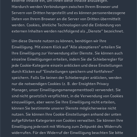
externe Inhalte ein, um Ihnen diese Inhalte anzuzeigen.
Hierdurch werden Verbindungen zwischen Ihrem Browser und
Servern von Dritten hergestellt und es können personenbezogene
Daten von Ihrem Browser an die Server von Dritten übermittelt
werden. Cookies, ähnliche Technologien und die Einbindung von
externen Inhalten werden nachfolgend als „Dienste“ bezeichnet.
Um diese Dienste nutzen zu können, benötigen wir Ihre
Einwilligung. Mit einem Klick auf "Alle akzeptieren" erteilen Sie
Ihre Einwilligung zur Verwendung aller Dienste. Sie können auch
einzelne Einwilligungen erteilen, indem Sie die Schieberegler für
jede Cookie-Kategorie einzeln anklicken und diese Einstellungen
durch Klicken auf "Einstellungen speichern und fortfahren"
speichern. Falls Sie keinen der Schieberegler anklicken, werden
nur die notwendigen Cookies (z. B. der Ensighten Privacy
Zur Inspektion
Manager, unser Einwilligungsmanagementtool) verwendet. Sie
sind nicht gesetzlich verpflichtet, in die Verwendung von Cookies
einzuwilligen, aber wenn Sie Ihre Einwilligung nicht erteilen,
können Sie bestimmte unserer Dienste möglicherweise nicht
nutzen. Sie können Ihre Cookie-Einstellungen anhand der unten
aufgeführten Kategorien von Cookies verwalten. Sie können Ihre
Einwilligung jederzeit mit Wirkung zum Zeitpunkt des Widerrufs
widerrufen. Für den Widerruf der Einwilligung beachten Sie bitte