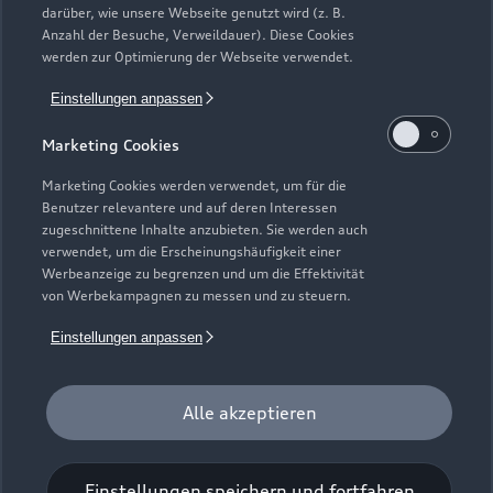
darüber, wie unsere Webseite genutzt wird (z. B.
Elektromodelle
Anzahl der Besuche, Verweildauer). Diese Cookies
Gebrauchtwagensuche
Support
werden zur Optimierung der Webseite verwendet.
Saisonale Angebote
Plug-in-Hybride
Gebrauchtwagen
Einstellungen anpassen
Audi Services
Über Audi
Kundenservice
Finanzierung
Marketing Cookies
Garantie
Händlersuche
Aktionen & Angebote
Unternehmen
Marketing Cookies werden verwendet, um für die
Audi digital services
Benutzer relevantere und auf deren Interessen
Audi Code
Geschäftskunden
Karriere
zugeschnittene Inhalte anzubieten. Sie werden auch
myAudi
verwendet, um die Erscheinungshäufigkeit einer
Häufige Fragen (FAQ)
Investor Relations
Werbeanzeige zu begrenzen und um die Effektivität
© 2026 AUDI AG. Alle Rechte vorbehalten
von Werbekampagnen zu messen und zu steuern.
Audi Online Beratung
Presse & Media Center
Impressum
Rechtliches
Hinweisgebersystem
Einstellungen anpassen
Online-Terminvereinbarung
Datenschutz
Datenschutzinformation
Cookie-Einstellungen
Servicekontakt
Cookie-Richtlinie
Barrierefreiheit
Audi erleben
Alle akzeptieren
Digital Services Act
EU Data Act
Bordbuch & Bedienungsanleitungen
Newsletter
Verträge kündigen
Einstellungen speichern und fortfahren