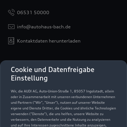
06531 50000
info@autohaus-bach.de
Kontaktdaten herunterladen
Öffnungszeiten
Cookie und Datenfreigabe
Einstellung
Service
Wir, die AUDI AG, Auto-Union-Straße 1, 85057 Ingolstadt, allein
Geschlossen
,
öffnet am
Freitag 07:45
oder in Zusammenarbeit mit unseren verbundenen Unternehmen
und Partnern ("Wir", "Unser"), nutzen auf unserer Website
eigene und Dienste Dritter, die Cookies und ähnliche Technologien
Teile- & Zubehörverkauf
verwenden ("Dienste"), die uns helfen, unsere Website zu
Geschlossen
,
öffnet am
Freitag 08:00
verbessern, den Datenverkehr und die Nutzung zu analysieren
und auf Ihre Interessen zugeschnittene Inhalte anzuzeigen,