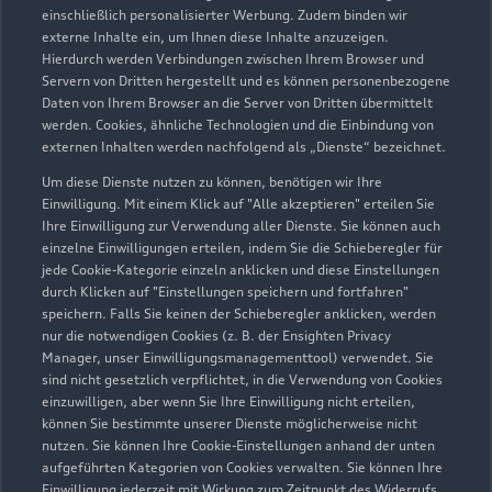
einschließlich personalisierter Werbung. Zudem binden wir
externe Inhalte ein, um Ihnen diese Inhalte anzuzeigen.
Hierdurch werden Verbindungen zwischen Ihrem Browser und
Servern von Dritten hergestellt und es können personenbezogene
Daten von Ihrem Browser an die Server von Dritten übermittelt
werden. Cookies, ähnliche Technologien und die Einbindung von
externen Inhalten werden nachfolgend als „Dienste“ bezeichnet.
Um diese Dienste nutzen zu können, benötigen wir Ihre
Einwilligung. Mit einem Klick auf "Alle akzeptieren" erteilen Sie
Ihre Einwilligung zur Verwendung aller Dienste. Sie können auch
einzelne Einwilligungen erteilen, indem Sie die Schieberegler für
jede Cookie-Kategorie einzeln anklicken und diese Einstellungen
durch Klicken auf "Einstellungen speichern und fortfahren"
speichern. Falls Sie keinen der Schieberegler anklicken, werden
nur die notwendigen Cookies (z. B. der Ensighten Privacy
Zur Reparatur
Manager, unser Einwilligungsmanagementtool) verwendet. Sie
sind nicht gesetzlich verpflichtet, in die Verwendung von Cookies
einzuwilligen, aber wenn Sie Ihre Einwilligung nicht erteilen,
können Sie bestimmte unserer Dienste möglicherweise nicht
nutzen. Sie können Ihre Cookie-Einstellungen anhand der unten
aufgeführten Kategorien von Cookies verwalten. Sie können Ihre
Einwilligung jederzeit mit Wirkung zum Zeitpunkt des Widerrufs