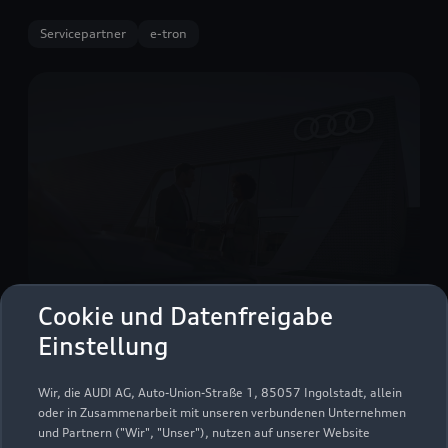
Servicepartner
e-tron
Cookie und Datenfreigabe
Einstellung
Moselbahnstraße 8
54470 Bernkastel-Kues
Wir, die AUDI AG, Auto-Union-Straße 1, 85057 Ingolstadt, allein
oder in Zusammenarbeit mit unseren verbundenen Unternehmen
06531 50000
und Partnern ("Wir", "Unser"), nutzen auf unserer Website