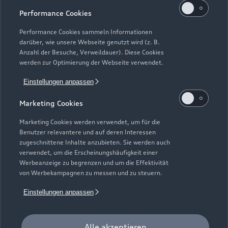
Performance Cookies
Performance Cookies sammeln Informationen
darüber, wie unsere Webseite genutzt wird (z. B.
Anzahl der Besuche, Verweildauer). Diese Cookies
Zur Inspektion
werden zur Optimierung der Webseite verwendet.
Einstellungen anpassen
Zurück nach oben
Marketing Cookies
Marketing Cookies werden verwendet, um für die
Modelle
Benutzer relevantere und auf deren Interessen
zugeschnittene Inhalte anzubieten. Sie werden auch
verwendet, um die Erscheinungshäufigkeit einer
Kaufen & leasen
Alle Modelle
Werbeanzeige zu begrenzen und um die Effektivität
von Werbekampagnen zu messen und zu steuern.
Modelle vergleichen
Service & Zubehör
Neuwagensuche
Einstellungen anpassen
Elektromodelle
Gebrauchtwagensuche
Support
Saisonale Angebote
Plug-in-Hybride
Alle akzeptieren