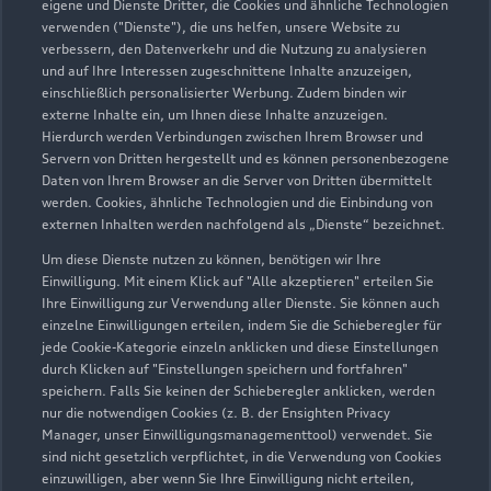
eigene und Dienste Dritter, die Cookies und ähnliche Technologien
info@autohaus-bach.de
verwenden ("Dienste"), die uns helfen, unsere Website zu
verbessern, den Datenverkehr und die Nutzung zu analysieren
und auf Ihre Interessen zugeschnittene Inhalte anzuzeigen,
Kontaktdaten herunterladen
einschließlich personalisierter Werbung. Zudem binden wir
externe Inhalte ein, um Ihnen diese Inhalte anzuzeigen.
Hierdurch werden Verbindungen zwischen Ihrem Browser und
Servern von Dritten hergestellt und es können personenbezogene
Öffnungszeiten
Daten von Ihrem Browser an die Server von Dritten übermittelt
werden. Cookies, ähnliche Technologien und die Einbindung von
externen Inhalten werden nachfolgend als „Dienste“ bezeichnet.
Service
Um diese Dienste nutzen zu können, benötigen wir Ihre
Einwilligung. Mit einem Klick auf "Alle akzeptieren" erteilen Sie
Geschlossen
,
öffnet am
Freitag 07:45
Ihre Einwilligung zur Verwendung aller Dienste. Sie können auch
einzelne Einwilligungen erteilen, indem Sie die Schieberegler für
Teile- & Zubehörverkauf
jede Cookie-Kategorie einzeln anklicken und diese Einstellungen
durch Klicken auf "Einstellungen speichern und fortfahren"
Geschlossen
,
öffnet am
Freitag 08:00
speichern. Falls Sie keinen der Schieberegler anklicken, werden
nur die notwendigen Cookies (z. B. der Ensighten Privacy
Manager, unser Einwilligungsmanagementtool) verwendet. Sie
sind nicht gesetzlich verpflichtet, in die Verwendung von Cookies
einzuwilligen, aber wenn Sie Ihre Einwilligung nicht erteilen,